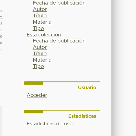
Fecha de publicación
Autor
en
Título
ño
Materia
es
Tipo
se
Esta colección
za
Fecha de publicación
de
Autor
os
Título
Materia
Tipo
Usuario
Acceder
Estadísticas
Estadísticas de uso