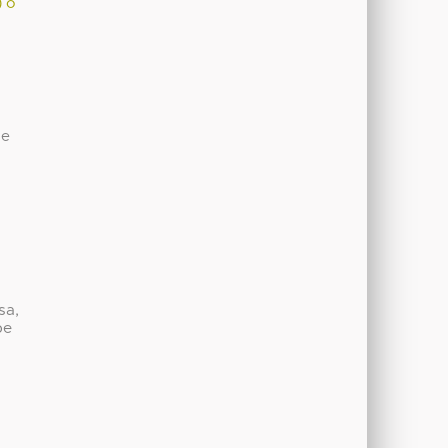
) o
de
sa,
be