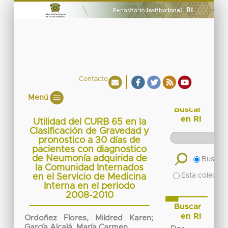
Contacto
Menú
Buscar
en RI
Utilidad del CURB 65 en la
Clasificación de Gravedad y
pronostico a 30 días de
pacientes con diagnostico
de Neumonía adquirida de
Buscar 
la Comunidad Internados
Esta colecció
en el Servicio de Medicina
Interna en el periodo
2008-2010
Buscar
en RI
Ordoñez Flores, Mildred Karen
;
García Alcalá, María Carmen