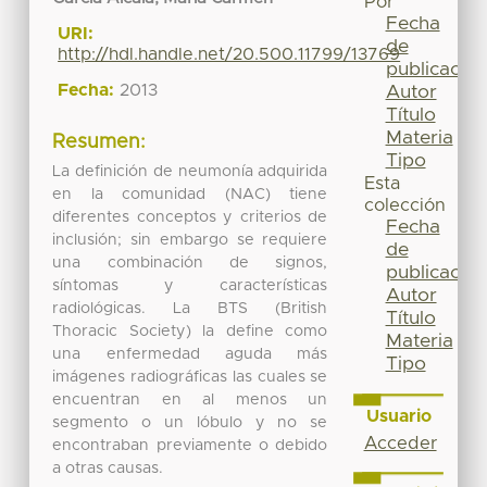
Por
Fecha
URI:
de
http://hdl.handle.net/20.500.11799/13769
publicación
Fecha:
2013
Autor
Título
Materia
Resumen:
Tipo
La definición de neumonía adquirida
Esta
en la comunidad (NAC) tiene
colección
diferentes conceptos y criterios de
Fecha
inclusión; sin embargo se requiere
de
una combinación de signos,
publicación
síntomas y características
Autor
radiológicas. La BTS (British
Título
Thoracic Society) la define como
Materia
una enfermedad aguda más
Tipo
imágenes radiográficas las cuales se
encuentran en al menos un
Usuario
segmento o un lóbulo y no se
Acceder
encontraban previamente o debido
a otras causas.