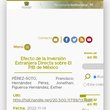
Contacto
Menú
Buscar
en RI
Efecto de la Inversión
Extranjera Directa sobre El
PIB de México
Buscar 
PÉREZ-SOTO, Francisco
;
Hernández Pérez, Jonathan
;
Esta colecció
Figueroa Hernández, Esther
URI:
Buscar
http://hdl.handle.net/20.500.11799/137837
en RI
Fecha:
2022-11-14