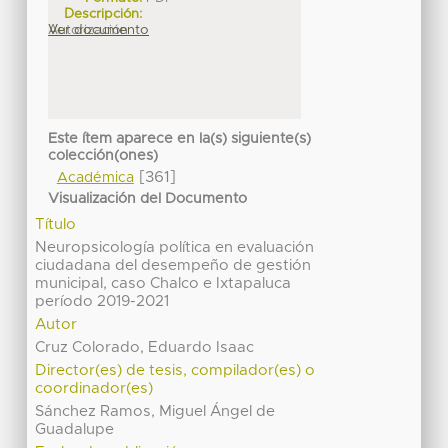
Descripción:
Autorización
Ver documento
Este ítem aparece en la(s) siguiente(s)
colección(ones)
[361]
Académica
Visualización del Documento
Título
Neuropsicología política en evaluación
ciudadana del desempeño de gestión
municipal, caso Chalco e Ixtapaluca
período 2019-2021
Autor
Cruz Colorado, Eduardo Isaac
Director(es) de tesis, compilador(es) o
coordinador(es)
Sánchez Ramos, Miguel Ángel de
Guadalupe