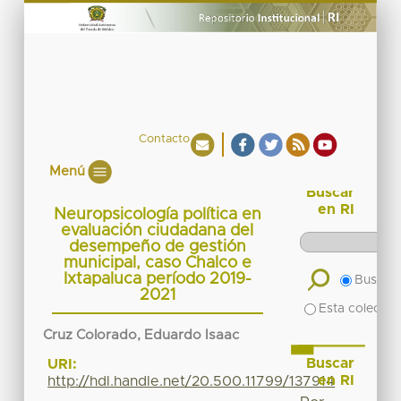
Contacto
Menú
Buscar
en RI
Neuropsicología política en
evaluación ciudadana del
desempeño de gestión
municipal, caso Chalco e
Ixtapaluca período 2019-
Buscar 
2021
Esta colecció
Cruz Colorado, Eduardo Isaac
Buscar
URI:
en RI
http://hdl.handle.net/20.500.11799/137914