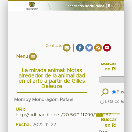
Contacto
Menú
Buscar
en RI
La mirada animal: Notas
alrededor de la animalidad
en el arte a partir de Gilles
Deleuze
Buscar 
Monroy Mondragón, Rafael
Esta colecció
URI:
http://hdl.handle.net/20.500.11799/137957
Buscar
Fecha:
2022-11-22
en RI