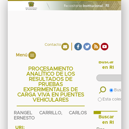
Contacto
Menú
Buscar
en RI
PROCESAMIENTO
ANALÍTICO DE LOS
RESULTADOS DE
PRUEBAS
EXPERIMENTALES DE
Buscar 
CARGA VIVA EN PUENTES
Esta colecció
VEHICULARES
RANGEL CARRILLO, CARLOS
Buscar
ERNESTO
en RI
URI: