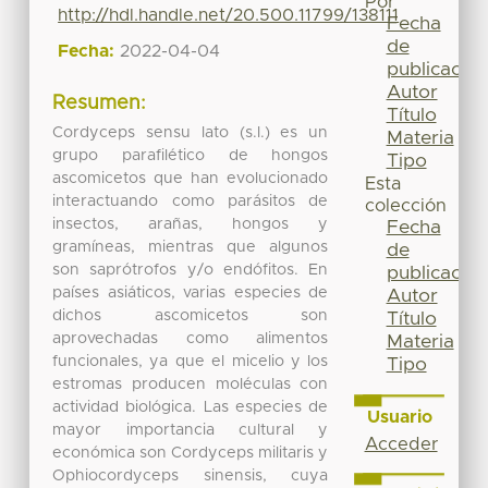
Por
http://hdl.handle.net/20.500.11799/138111
Fecha
de
Fecha:
2022-04-04
publicación
Autor
Resumen:
Título
Cordyceps sensu lato (s.l.) es un
Materia
grupo parafilético de hongos
Tipo
ascomicetos que han evolucionado
Esta
interactuando como parásitos de
colección
insectos, arañas, hongos y
Fecha
gramíneas, mientras que algunos
de
son saprótrofos y/o endófitos. En
publicación
países asiáticos, varias especies de
Autor
dichos ascomicetos son
Título
aprovechadas como alimentos
Materia
funcionales, ya que el micelio y los
Tipo
estromas producen moléculas con
actividad biológica. Las especies de
Usuario
mayor importancia cultural y
Acceder
económica son Cordyceps militaris y
Ophiocordyceps sinensis, cuya