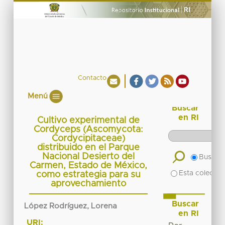
Contacto
Menú
Buscar
en RI
Cultivo experimental de
Cordyceps (Ascomycota:
Cordycipitaceae)
distribuido en el Parque
Nacional Desierto del
Buscar 
Carmen, Estado de México,
Esta colecció
como estrategia para su
aprovechamiento
Buscar
López Rodríguez, Lorena
en RI
URI: