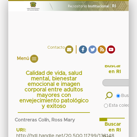
Contacto
Menú
Buscar
en RI
Calidad de vida, salud
mental, bienestar
emocional e imagen
corporal entre adultos
mayores con
Buscar 
envejecimiento patológico
Esta colecció
y exitoso
Contreras Colín, Ross Mary
Buscar
en RI
URI:
http://hdl.handle.net/20.500.11799/138148