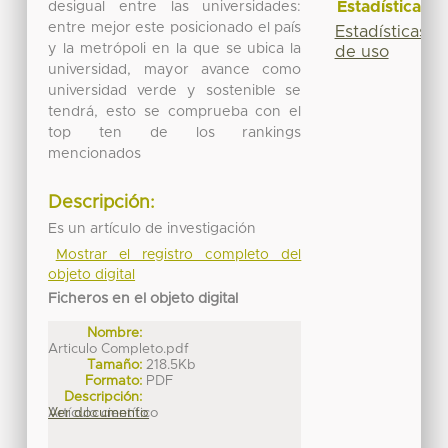
Estadísticas
desigual entre las universidades:
entre mejor este posicionado el país
Estadísticas
y la metrópoli en la que se ubica la
de uso
universidad, mayor avance como
universidad verde y sostenible se
tendrá, esto se comprueba con el
top ten de los rankings
mencionados
Descripción:
Es un artículo de investigación
Mostrar el registro completo del
objeto digital
Ficheros en el objeto digital
Nombre:
Articulo Completo.pdf
Tamaño:
218.5Kb
Formato:
PDF
Descripción:
Artículo científico
Ver documento