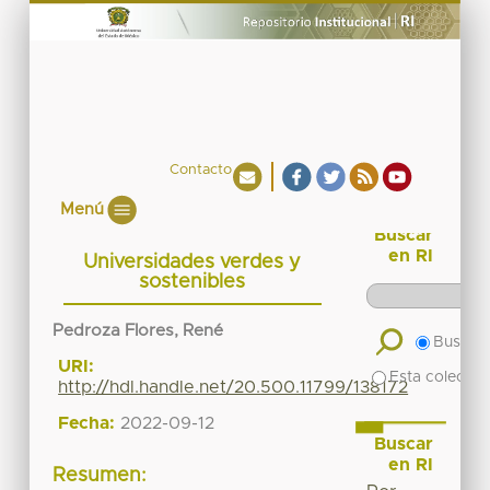
Contacto
Menú
Buscar
en RI
Universidades verdes y
sostenibles
Pedroza Flores, René
Buscar 
URI:
Esta colecció
http://hdl.handle.net/20.500.11799/138172
Fecha:
2022-09-12
Buscar
en RI
Resumen: