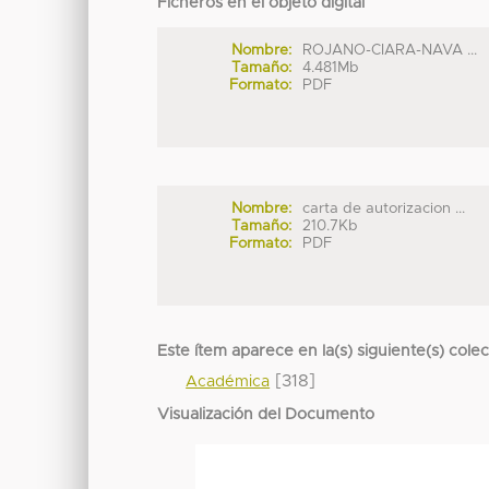
Ficheros en el objeto digital
Nombre:
ROJANO-CIARA-NAVA ...
Tamaño:
4.481Mb
Formato:
PDF
Nombre:
carta de autorizacion ...
Tamaño:
210.7Kb
Formato:
PDF
Este ítem aparece en la(s) siguiente(s) cole
[318]
Académica
Visualización del Documento