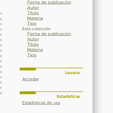
Fecha de publicación
Autor
Título
os
Materia
la
Tipo
vo
Esta colección
es
Fecha de publicación
ue
Autor
io
Título
la
Materia
 a
Tipo
la
do
ro
na
Usuario
as
Acceder
da
ue
la
Estadísticas
Estadísticas de uso