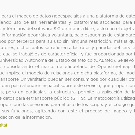
a para el mapeo de datos geoespaciales a una plataforma de dat
iendo uso de las herramientas y plataformas asociadas para 
jo y términos del software SIG de licencia libre; esto con el objeti
la información geográfica voluntaria, bajo esquemas de estándar
ados por terceros para su uso sin ninguna restricción, más la q
autores; dichos datos se refieren a las rutas y paradas del servic
a cual se trabajó es de carácter oficial, y fue proporcionada por 
a Universidad Autónoma del Estado de México (UAEMéx). Se llevó
, considerando el marco de etiquetado de Openstreetmap, 
 que implica el modelo de relaciones en dicha plataforma, de mo
Transporte Universitario puedan ser consumidos por cualquier ot
 den paso al análisis espacial sobre este servicio, que proporcio
pero en particular, la estructura permite la aplicación de l
e datos para el transporte público (GTFS). La metodología utiliza
oporcionó las asesorías para el uso de los scripts y el código q
e sus funciones, agilizando con este el proceso de mapeo y 
idación de la información.
ital