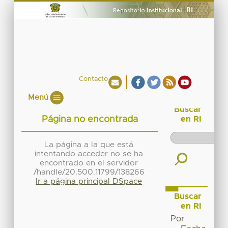
Contacto
Menú
Buscar
Página no encontrada
en RI
La página a la que está
intentando acceder no se ha
encontrado en el servidor
/handle/20.500.11799/138266
Ir a página principal DSpace
Buscar
en RI
Por