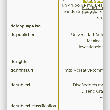
Estadísticas
un grupo de mujeres dis
Estadísticas
e industriales a lo largo
de uso
en el 
dc.language.iso
dc.publisher
Universidad Autóno
México, Cen
Investigaciones 
dc.rights
dc.rights.uri
http://creativecommons
dc.subject
Diseñadoras mexi
Diseño Gráfico
Pers
dc.subject.classification
CI