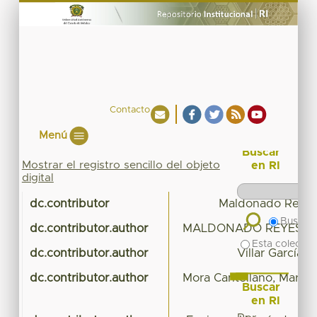
Contacto
Menú
Buscar
Mostrar el registro sencillo del objeto
en RI
digital
dc.contributor
Maldonado Reyes
Buscar 
dc.contributor.author
MALDONADO REYES, 
Esta colecció
dc.contributor.author
Villar García, 
dc.contributor.author
Mora Cantellano, María d
Buscar
en RI