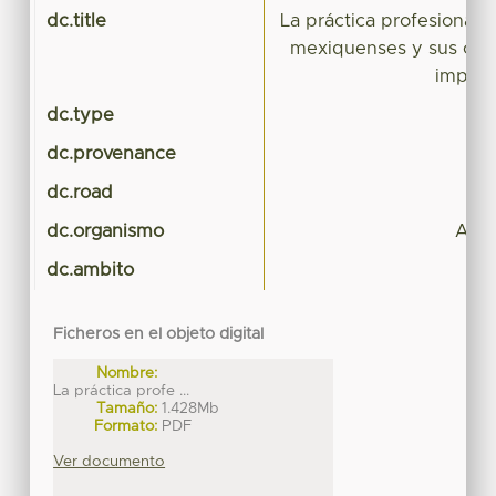
dc.title
La práctica profesional 
mexiquenses y sus cam
impact
dc.type
dc.provenance
dc.road
dc.organismo
Arqu
dc.ambito
Ficheros en el objeto digital
Nombre:
La práctica profe ...
Tamaño:
1.428Mb
Formato:
PDF
Ver documento