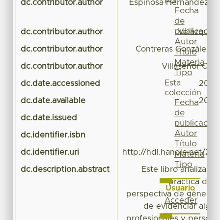
Por
dc.contributor.author
Espinosa Hernández, M
Fecha
de
publicación
dc.contributor.author
Velázquez 
Autor
dc.contributor.author
Contreras González, M
Título
Materia
dc.contributor.author
Villaseñor Con
Tipo
Esta
dc.date.accessioned
2023
colección
dc.date.available
2023
Fecha
de
dc.date.issued
publicación
Autor
dc.identifier.isbn
9
Título
dc.identifier.uri
http://hdl.handle.net/20
Materia
Tipo
dc.description.abstract
Este libro analiza, a
práctica del
Usuario
perspectiva de género. 
Acceder
de evidenciar algun
profesionales y persona