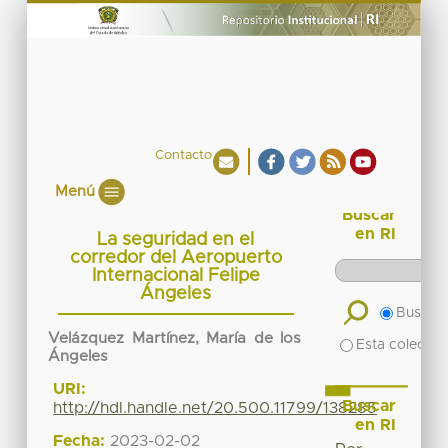
Contacto
Menú
Buscar
en RI
La seguridad en el
corredor del Aeropuerto
Internacional Felipe
Ángeles
Buscar 
Velázquez Martínez, María de los
Esta colecció
Ángeles
URI:
Buscar
http://hdl.handle.net/20.500.11799/138285
en RI
Fecha:
2023-02-02