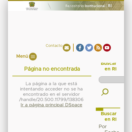
Contacto
Menú
Buscar
Página no encontrada
en RI
La página a la que está
intentando acceder no se ha
encontrado en el servidor
/handle/20.500.11799/138306
Ir a página principal DSpace
Buscar
en RI
Por