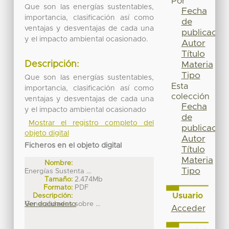
Por
Que son las energías sustentables,
Fecha
importancia, clasificación así como
de
ventajas y desventajas de cada una
publicación
y el impacto ambiental ocasionado.
Autor
Título
Descripción:
Materia
Tipo
Que son las energías sustentables,
Esta
importancia, clasificación así como
colección
ventajas y desventajas de cada una
Fecha
y el impacto ambiental ocasionado
de
Mostrar el registro completo del
publicación
objeto digital
Autor
Ficheros en el objeto digital
Título
Materia
Nombre:
Tipo
Energías Sustenta ...
Tamaño:
2.474Mb
Formato:
PDF
Usuario
Descripción:
Generalidades sobre ...
Ver documento
Acceder