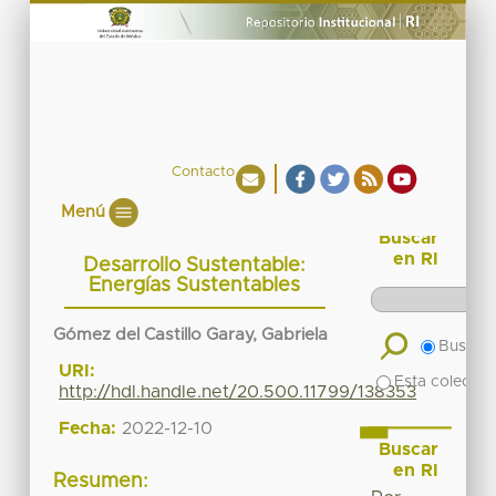
Contacto
Menú
Buscar
en RI
Desarrollo Sustentable:
Energías Sustentables
Gómez del Castillo Garay, Gabriela
Buscar 
URI:
Esta colecció
http://hdl.handle.net/20.500.11799/138353
Fecha:
2022-12-10
Buscar
en RI
Resumen: