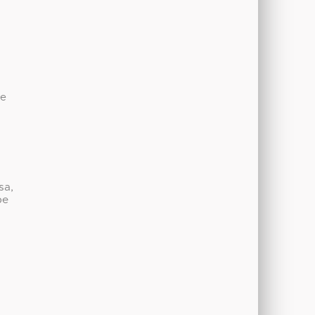
de
sa,
be