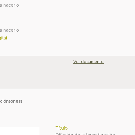
ra hacerlo
ra hacerlo
ital
Ver documento
cción(ones)
Título