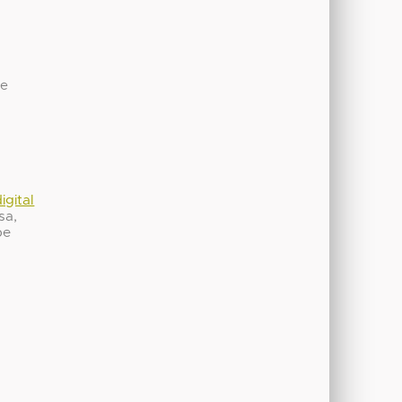
de
igital
sa,
be