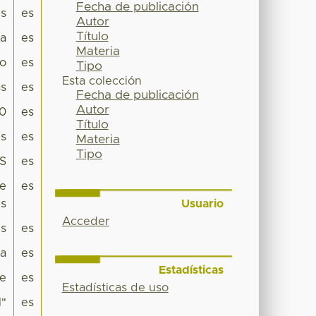
Fecha de publicación
is
es
Autor
Título
pa
es
Materia
co
es
Tipo
Esta colección
s
es
Fecha de publicación
Autor
.0
es
Título
is
es
Materia
Tipo
ES
es
de
es
Usuario
is
Acceder
es
es
a
es
Estadísticas
e
es
Estadísticas de uso
l"
es