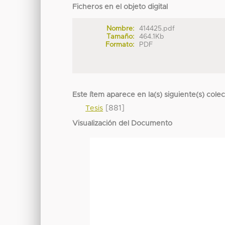
Ficheros en el objeto digital
Nombre:
414425.pdf
Tamaño:
464.1Kb
Formato:
PDF
Este ítem aparece en la(s) siguiente(s) cole
[881]
Tesis
Visualización del Documento