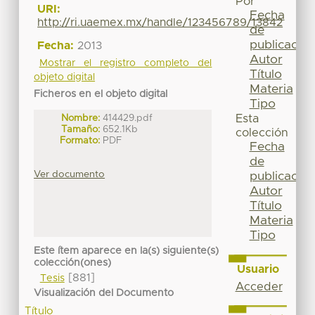
Por
URI:
Fecha
http://ri.uaemex.mx/handle/123456789/13842
de
publicación
Fecha:
2013
Autor
Mostrar el registro completo del
Título
objeto digital
Materia
Ficheros en el objeto digital
Tipo
Esta
Nombre:
414429.pdf
Tamaño:
652.1Kb
colección
Formato:
PDF
Fecha
de
Ver documento
publicación
Autor
Título
Materia
Tipo
Este ítem aparece en la(s) siguiente(s)
colección(ones)
Usuario
[881]
Tesis
Acceder
Visualización del Documento
Título