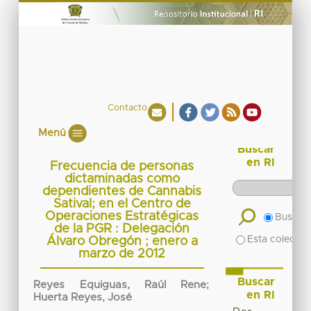
Contacto
Menú
Buscar
en RI
Frecuencia de personas
dictaminadas como
dependientes de Cannabis
Satival; en el Centro de
Operaciones Estratégicas
Buscar 
de la PGR : Delegación
Esta colecció
Álvaro Obregón ; enero a
marzo de 2012
Buscar
Reyes Equiguas, Raúl Rene
;
en RI
Huerta Reyes, José