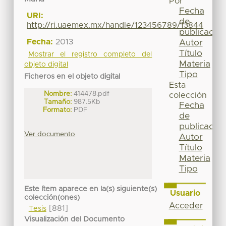
Por
Fecha
URI:
de
http://ri.uaemex.mx/handle/123456789/13844
publicación
Fecha:
2013
Autor
Título
Mostrar el registro completo del
Materia
objeto digital
Tipo
Ficheros en el objeto digital
Esta
Nombre:
414478.pdf
colección
Tamaño:
987.5Kb
Fecha
Formato:
PDF
de
publicación
Ver documento
Autor
Título
Materia
Tipo
Este ítem aparece en la(s) siguiente(s)
Usuario
colección(ones)
Acceder
[881]
Tesis
Visualización del Documento