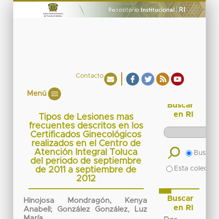
Contacto
Menú
Buscar
en RI
Tipos de Lesiones mas
frecuentes descritos en los
Certificados Ginecológicos
realizados en el Centro de
Atención Integral Toluca
Buscar 
del periodo de septiembre
Esta colecció
de 2011 a septiembre de
2012
Buscar
Hinojosa Mondragón, Kenya
en RI
Anabell
;
González González, Luz
María