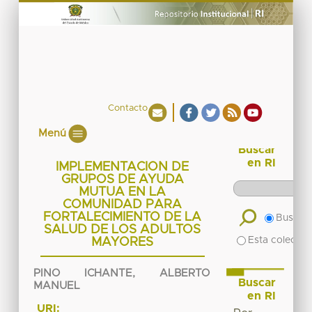
Contacto
Menú
Buscar
en RI
IMPLEMENTACION DE
GRUPOS DE AYUDA
MUTUA EN LA
COMUNIDAD PARA
FORTALECIMIENTO DE LA
Buscar 
SALUD DE LOS ADULTOS
Esta colecció
MAYORES
PINO ICHANTE, ALBERTO
Buscar
MANUEL
en RI
URI: