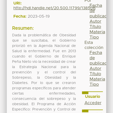
Por
URI:
Fecha
http://hdl.handle.net/20.500.11799/138506
de
publicación
Fecha:
2023-05-19
Autor
Título
Resumen:
Materia
Dada la problemática de Obesidad
Tipo
que se suscitaba, el Gobierno
Esta
priorizó en la Agenda Nacional de
colección
Salud la enfermedad. Fue en 2013
Fecha
cuando el Gobierno de Enrique
de
Peña Nieto vio la necesidad de crear
publicación
la Estrategia Nacional para la
Autor
prevención y el control del
Título
Sobrepeso, la Obesidad y la
Materia
Diabetes. Por lo que se crearon
Tipo
programas específicos para atender
ciertas enfermedades,
Usuario
consecuencia del sobrepeso y la
Acceder
obesidad. El Programa de Acción
Especifico: Prevención y Control de