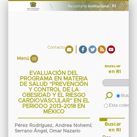
Contacto
Menú
Buscar
en RI
EVALUACIÓN DEL
PROGRAMA EN MATERIA
DE SALUD “PREVENCIÓN
Y CONTROL DE LA
OBESIDAD Y EL RIESGO
Buscar 
CARDIOVASCULAR” EN EL
Esta colecció
PERIODO 2013-2018 EN
MÉXICO
Buscar
Pérez Rodríguez, Andrea Nohemí
;
en RI
Serrano Ángel, Omar Nazario