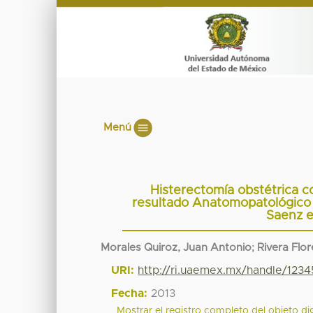
Menú
Histerectomía obstétrica co
resultado Anatomopatológico e
Saenz e
Morales Quiroz, Juan Antonio
;
Rivera Flor
URI:
http://ri.uaemex.mx/handle/123
Fecha:
2013
Mostrar el registro completo del objeto dig