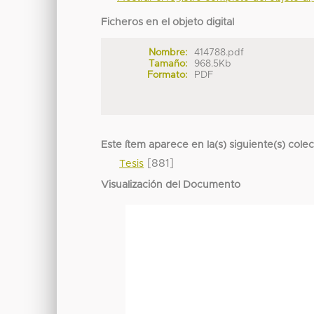
Ficheros en el objeto digital
Nombre:
414788.pdf
Tamaño:
968.5Kb
Formato:
PDF
Este ítem aparece en la(s) siguiente(s) cole
[881]
Tesis
Visualización del Documento