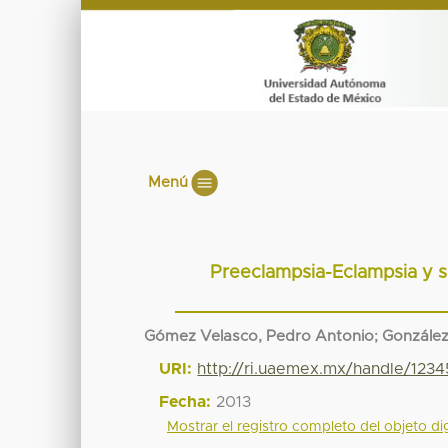
Menú
Preeclampsia-Eclampsia y s
Gómez Velasco, Pedro Antonio
;
González
URI:
http://ri.uaemex.mx/handle/123
Fecha:
2013
Mostrar el registro completo del objeto dig