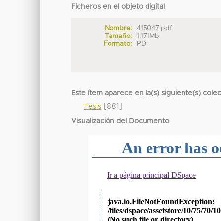
Ficheros en el objeto digital
Nombre:
415047.pdf
Tamaño:
1.171Mb
Formato:
PDF
Este ítem aparece en la(s) siguiente(s) cole
[881]
Tesis
Visualización del Documento