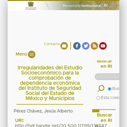
Contacto
Menú
Buscar
en RI
Irregularidades del Estudio
Socioeconómico para la
comprobación de
dependencia económica
del Instituto de Seguridad
Buscar 
Social del Estado de
Esta colecció
México y Municipios
Pérez Chávez, Jesús Alberto
Buscar
en RI
URI:
http://hdl.handle.net/20.500.11799/138587