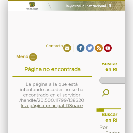
Contacto
Menú
Buscar
Página no encontrada
en RI
La página a la que está
intentando acceder no se ha
encontrado en el servidor
/handle/20.500.11799/138620
Ir a página principal DSpace
Buscar
en RI
Por