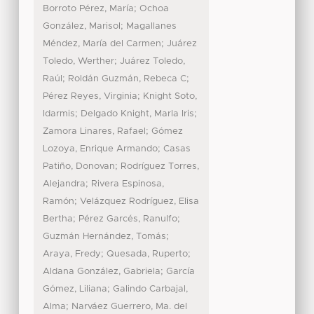
;
Borroto Pérez, María
Ochoa
;
González, Marisol
Magallanes
;
Méndez, María del Carmen
Juárez
;
Toledo, Werther
Juárez Toledo,
;
;
Raúl
Roldán Guzmán, Rebeca C
;
Pérez Reyes, Virginia
Knight Soto,
;
;
Idarmis
Delgado Knight, Marla Iris
;
Zamora Linares, Rafael
Gómez
;
Lozoya, Enrique Armando
Casas
;
Patiño, Donovan
Rodríguez Torres,
;
Alejandra
Rivera Espinosa,
;
Ramón
Velázquez Rodríguez, Elisa
;
;
Bertha
Pérez Garcés, Ranulfo
;
Guzmán Hernández, Tomás
;
;
Araya, Fredy
Quesada, Ruperto
;
Aldana González, Gabriela
García
;
Gómez, Liliana
Galindo Carbajal,
;
Alma
Narváez Guerrero, Ma. del