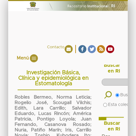
Contacto
Menú
Buscar
en RI
Investigación Básica,
Clínica y epidemiológica en
Estomatología
Buscar 
Robles Bermeo, Norma Leticia
;
Rogelio José, Scougall Vilchis
;
Esta colecció
Edith, Lara Carrillo
;
Salvador
Eduardo, Lucas Rincón
;
América
Patricia, Pontigo Loyola
;
Juan
Buscar
Fernando, Casanova Rosado
;
en RI
Nuria, Patiño Marín
;
Iris, Carrillo
Novia
;
Toshio, Kubodera Ito
;