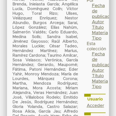
Por
Brenda, Inieiasta García
;
Angélica
Fecha
Lucía, Domínguez Colín
;
Víctor
de
Hugo, Toral Rizo
;
Ulises,
publicación
Velázquez Enríquez
;
Nestor
Autor
Abundio, Burgos Arcega
;
Sarai,
Título
López González
;
Elías Nahúm,
Salmerón Valdés
;
Carlo Eduardo,
Materia
Medina Solís
;
Sandra Isabel,
Tipo
Jiménez Gayosso
;
Raúl Alberto,
Esta
Morales Luckie
;
César Tadeo,
colección
Hernández Martínez
;
Marius,
Fecha
Ramírez Cardona
;
Taurino Amilcar,
de
Sosa Velasco
;
Verónica, García
publicación
Hernández
;
Gerardo, Maupomé
;
Fátima, Patoni Hernández
;
Eder
Autor
Yahir, Monroy Mendoza
;
María de
Título
Lourdes, Márquez Corona
;
Materia
Martha, Mendoza Rodríguez
;
Tipo
Mariana, Mora Acosta
;
Miriam
Alejandra, Veras Hernández
;
Juan
José, Villalobos Rodelo
;
Emitido
Usuario
De Jesús, Rodríguez Hernández
;
Acceder
Gloria Yolanda, Castro Salazar
;
Rosa Alicia, García Jau
;
Alfredo