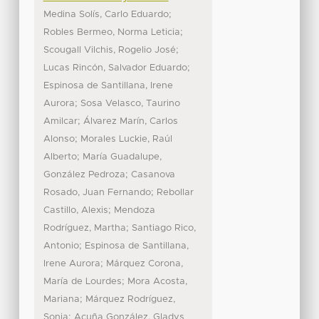
;
Medina Solís, Carlo Eduardo
;
Robles Bermeo, Norma Leticia
;
Scougall Vilchis, Rogelio José
;
Lucas Rincón, Salvador Eduardo
Espinosa de Santillana, Irene
;
Aurora
Sosa Velasco, Taurino
;
Amilcar
Álvarez Marín, Carlos
;
Alonso
Morales Luckie, Raúl
;
Alberto
María Guadalupe,
;
González Pedroza
Casanova
;
Rosado, Juan Fernando
Rebollar
;
Castillo, Alexis
Mendoza
;
Rodríguez, Martha
Santiago Rico,
;
Antonio
Espinosa de Santillana,
;
Irene Aurora
Márquez Corona,
;
María de Lourdes
Mora Acosta,
;
Mariana
Márquez Rodríguez,
;
Sonia
Acuña González, Gladys