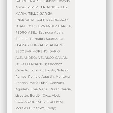
;
GABRIELA ARELI
Quispe Limaylla,
;
Aníbal
PEREZ HERNANDEZ, LUZ
;
MARIA
TELLO GARCIA,
;
ENRIQUETA
OJEDA CARRASCO,
;
JUAN JOSE
HERNANDEZ GARCIA,
;
PEDRO ABEL
Espinosa Ayala,
;
;
Enrique
Torrealba Suárez, Isa
;
LLAMAS GONZALEZ, ALVARO
ESCOBAR MORENO, DARIO
;
ALEJANDRO
VELASCO CAÑAS,
;
DIEGO FERNANDO
Ordóñez
;
Cepeda, Fausto Eduardo
Solano
;
Ramos, Romulo Agustin
Montoya
;
Rendón, María Luisa
González
;
Agudelo, Elvia María
Durán García,
;
;
Lissette
Bordón Cruz, Abel
;
ROJAS GONZALEZ, ZULEIMA
;
Morales Gutiérrez, Fredy