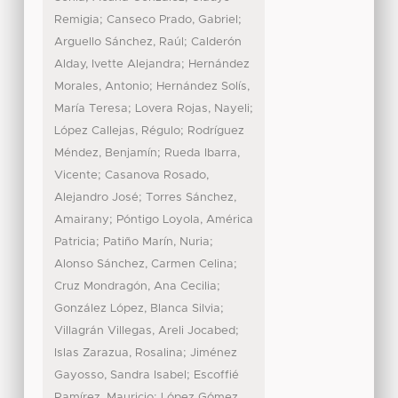
;
;
Remigia
Canseco Prado, Gabriel
;
Arguello Sánchez, Raúl
Calderón
;
Alday, Ivette Alejandra
Hernández
;
Morales, Antonio
Hernández Solís,
;
;
María Teresa
Lovera Rojas, Nayeli
;
López Callejas, Régulo
Rodríguez
;
Méndez, Benjamín
Rueda Ibarra,
;
Vicente
Casanova Rosado,
;
Alejandro José
Torres Sánchez,
;
Amairany
Póntigo Loyola, América
;
;
Patricia
Patiño Marín, Nuria
;
Alonso Sánchez, Carmen Celina
;
Cruz Mondragón, Ana Cecilia
;
González López, Blanca Silvia
;
Villagrán Villegas, Areli Jocabed
;
Islas Zarazua, Rosalina
Jiménez
;
Gayosso, Sandra Isabel
Escoffié
;
Ramírez, Mauricio
López Gómez,