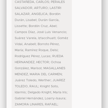
;
CASTAÑEDA, CARLOS
PERALES
;
SALVADOR, ARTURO
LASTIRI
;
SALAZAR, ANGELICA
Bordón
;
Durán, Lisabel
Durán García,
;
;
Lissette
Bordón Cruz, Abel
;
Campos Díaz, José Luis Venancio
;
Suárez Varela, Iztaccíhuatl
Goméz
;
Vidal, Anabell
Borroto Pérez,
;
;
María
Ramírez Roque, Delsi
;
Rodríguez Pérez, Lucas
RUEDA
;
HERNANDEZ, HECTOR
Ochoa
;
González, Marisol
MAGALLANES
;
MENDEZ, MARIA DEL CARMEN
;
Juárez Toledo, Werther
JUAREZ
;
TOLEDO, RAUL
Knight Soto,
;
;
Idarmis
Delgado Knight, Marla Iris
;
Gabriel Hernández, Loarry-Isaura
;
ZAMORA LINARES, RAFAEL