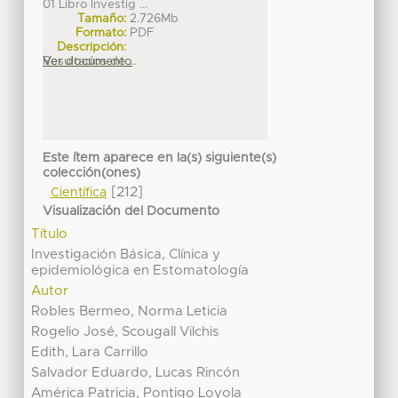
01 Libro Investig ...
Tamaño:
2.726Mb
Formato:
PDF
Descripción:
Resultados de ...
Ver documento
Este ítem aparece en la(s) siguiente(s)
colección(ones)
[212]
Científica
Visualización del Documento
Título
Investigación Básica, Clínica y
epidemiológica en Estomatología
Autor
Robles Bermeo, Norma Leticia
Rogelio José, Scougall Vilchis
Edith, Lara Carrillo
Salvador Eduardo, Lucas Rincón
América Patricia, Pontigo Loyola