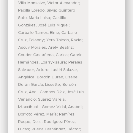
;
Villa Monsalve, Víctor Alexander
;
Padilla Loredo, Silvia
Quintero
;
Soto, María Luisa
Castillo
;
González, José Luis Miguel
;
Carballo Ramos, Elme
Carballo
;
;
Cruz, Edianny
Yera Toledo, Raciel
;
Ascuy Morales, Arely Beatriz
;
Couder-Castañeda, Carlos
Gabriel
;
Hernández, Loarry-Isaura
Perales
;
Salvador, Arturo
Lastiri Salazar,
;
;
Angélica
Bordón Durán, Lisabel
;
Durán García, Lissette
Bordón
;
Cruz, Abel
Campos Díaz, José Luis
;
Venancio
Suárez Varela,
;
;
Iztaccíhuatl
Goméz Vidal, Anabell
;
Borroto Pérez, María
Ramírez
;
Roque, Delsi
Rodríguez Pérez,
;
;
Lucas
Rueda Hernández, Héctor