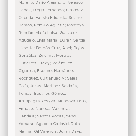
;
Moreno, Darío Alejandro
Velasco
;
Cañas, Diego Fernando
Ordoñez
;
Cepeda, Fausto Eduardo
Solano
;
Ramos, Romulo Agustin
Montoya
;
Rendón, María Luisa
González
;
Agudelo, Elvia María
Durán García,
;
;
Lissette
Bordón Cruz, Abel
Rojas
;
González, Zuleima
Morales
;
Gutiérrez, Fredy
Velázquez
;
Cigarroa, Erasmo
Hernández
;
Rodríguez, Cuitláhuac V
Sales
;
Colín, Jesús
Martínez Saldaña,
;
Tomas
Bustillos Gómez,
;
Areopagita Yesyka
Mendoza Tello,
;
Enrique
Noriega Valencia,
;
Gabriela
Santos Rodas, Yendi
;
Yomara
Agudelo Cadavid, Ruth
;
;
Marina
Gil Valencia, Julián David