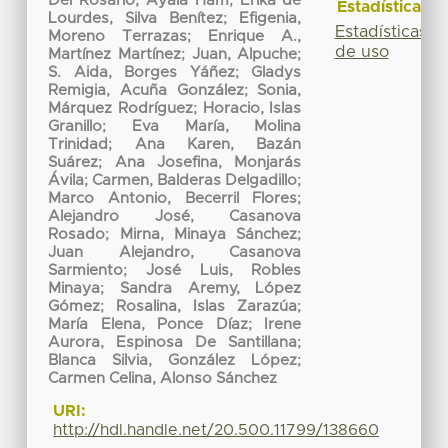
Del Rosario, Ayala Ham
;
Erika de
Estadísticas
Lourdes, Silva Benítez
;
Efigenia,
Estadísticas
Moreno Terrazas
;
Enrique A.,
de uso
Martínez Martínez
;
Juan, Alpuche
;
S. Aida, Borges Yáñez
;
Gladys
Remigia, Acuña González
;
Sonia,
Márquez Rodríguez
;
Horacio, Islas
Granillo
;
Eva María, Molina
Trinidad
;
Ana Karen, Bazán
Suárez
;
Ana Josefina, Monjarás
Ávila
;
Carmen, Balderas Delgadillo
;
Marco Antonio, Becerril Flores
;
Alejandro José, Casanova
Rosado
;
Mirna, Minaya Sánchez
;
Juan Alejandro, Casanova
Sarmiento
;
José Luis, Robles
Minaya
;
Sandra Aremy, López
Gómez
;
Rosalina, Islas Zarazúa
;
María Elena, Ponce Díaz
;
Irene
Aurora, Espinosa De Santillana
;
Blanca Silvia, González López
;
Carmen Celina, Alonso Sánchez
URI:
http://hdl.handle.net/20.500.11799/138660