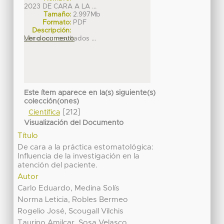
2023 DE CARA A LA ...
Tamaño:
2.997Mb
Formato:
PDF
Descripción:
Libro con resultados ...
Ver documento
Este ítem aparece en la(s) siguiente(s)
colección(ones)
[212]
Científica
Visualización del Documento
Título
De cara a la práctica estomatológica:
Influencia de la investigación en la
atención del paciente.
Autor
Carlo Eduardo, Medina Solís
Norma Leticia, Robles Bermeo
Rogelio José, Scougall Vilchis
Taurino Amilcar, Sosa Velasco