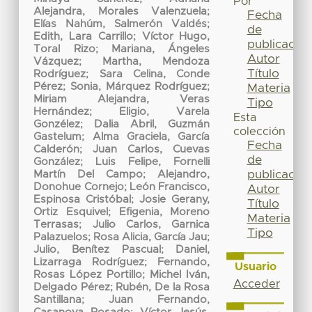
Por
Alejandra, Morales Valenzuela
;
Fecha
Elías Nahúm, Salmerón Valdés
;
de
Edith, Lara Carrillo
;
Víctor Hugo,
publicación
Toral Rizo
;
Mariana, Ángeles
Autor
Vázquez
;
Martha, Mendoza
Título
Rodríguez
;
Sara Celina, Conde
Pérez
;
Sonia, Márquez Rodríguez
;
Materia
Miriam Alejandra, Veras
Tipo
Hernández
;
Eligio, Varela
Esta
Gonzélez
;
Dalia Abril, Guzmán
colección
Gastelum
;
Alma Graciela, García
Fecha
Calderón
;
Juan Carlos, Cuevas
de
González
;
Luis Felipe, Fornelli
publicación
Martín Del Campo
;
Alejandro,
Donohue Cornejo
;
León Francisco,
Autor
Espinosa Cristóbal
;
Josie Gerany,
Título
Ortiz Esquivel
;
Efigenia, Moreno
Materia
Terrasas
;
Julio Carlos, Garnica
Tipo
Palazuelos
;
Rosa Alicia, García Jau
;
Julio, Benítez Pascual
;
Daniel,
Lizarraga Rodríguez
;
Fernando,
Usuario
Rosas López Portillo
;
Michel Iván,
Acceder
Delgado Pérez
;
Rubén, De la Rosa
Santillana
;
Juan Fernando,