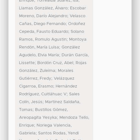
;
;
Enrique
Torrealba Suárez, Isa
;
Llamas González, Álvaro
Escobar
;
Moreno, Darío Alejandro
Velasco
;
Cañas, Diego Fernando
Ordoñez
;
Cepeda, Fausto Eduardo
Solano
;
Ramos, Romulo Agustin
Montoya
;
Rendón, María Luisa
González
;
Agudelo, Elvia María
Durán García,
;
;
Lissette
Bordón Cruz, Abel
Rojas
;
González, Zuleima
Morales
;
Gutiérrez, Fredy
Velázquez
;
Cigarroa, Erasmo
Hernández
;
Rodríguez, Cuitláhuac V
Sales
;
Colín, Jesús
Martínez Saldaña,
;
Tomas
Bustillos Gómez,
;
Areopagita Yesyka
Mendoza Tello,
;
Enrique
Noriega Valencia,
;
Gabriela
Santos Rodas, Yendi