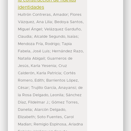
la construcción de nuevas
identidades
;
Huitrón Contreras, Amador
Flores
;
Vázquez, Ana Lilia
Bedoya Santos,
;
Miguel Ángel
Velázquez Garduño,
;
;
Claudia
Alcalde Segundo, Isaías
;
Mendoza Fría, Rodrigo
Tapia
;
Fabela, José Luis
Hernández Razo,
;
Natalia Abigail
Guarneros de
;
Jesús, Karla Yesenia
Cruz
;
Calderón, Karla Patricia
Cortés
;
Romero, Edith
Barrientos López,
;
;
César
Trujillo García, Anayansi
de
;
la Rosa Delgado, Leonila
Sánchez
;
Díaz, Fildelmar J.
Gómez Torres,
;
Danelia
Alarcón Delgado,
;
Elizabeth
Soto Fuentes, Carol
;
Madian
Remigio Espinosa, Ariadna