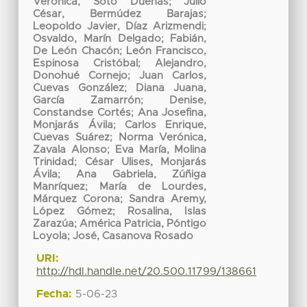
Verónica, Soto Dueñas
;
Julio
César, Bermúdez Barajas
;
Leopoldo Javier, Díaz Arizmendi
;
Osvaldo, Marín Delgado
;
Fabián,
De León Chacón
;
León Francisco,
Espinosa Cristóbal
;
Alejandro,
Donohué Cornejo
;
Juan Carlos,
Cuevas González
;
Diana Juana,
García Zamarrón
;
Denise,
Constandse Cortés
;
Ana Josefina,
Monjarás Ávila
;
Carlos Enrique,
Cuevas Suárez
;
Norma Verónica,
Zavala Alonso
;
Eva María, Molina
Trinidad
;
César Ulises, Monjarás
Ávila
;
Ana Gabriela, Zúñiga
Manríquez
;
María de Lourdes,
Márquez Corona
;
Sandra Aremy,
López Gómez
;
Rosalina, Islas
Zarazúa
;
América Patricia, Póntigo
Loyola
;
José, Casanova Rosado
URI:
http://hdl.handle.net/20.500.11799/138661
Fecha:
5-06-23