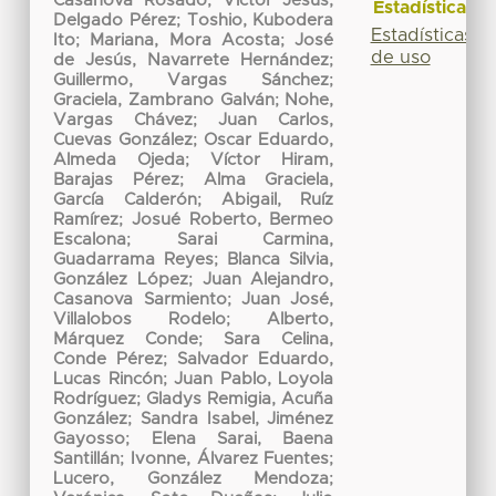
Casanova Rosado
;
Víctor Jesús,
Estadísticas
Delgado Pérez
;
Toshio, Kubodera
Estadísticas
Ito
;
Mariana, Mora Acosta
;
José
de uso
de Jesús, Navarrete Hernández
;
Guillermo, Vargas Sánchez
;
Graciela, Zambrano Galván
;
Nohe,
Vargas Chávez
;
Juan Carlos,
Cuevas González
;
Oscar Eduardo,
Almeda Ojeda
;
Víctor Hiram,
Barajas Pérez
;
Alma Graciela,
García Calderón
;
Abigail, Ruíz
Ramírez
;
Josué Roberto, Bermeo
Escalona
;
Sarai Carmina,
Guadarrama Reyes
;
Blanca Silvia,
González López
;
Juan Alejandro,
Casanova Sarmiento
;
Juan José,
Villalobos Rodelo
;
Alberto,
Márquez Conde
;
Sara Celina,
Conde Pérez
;
Salvador Eduardo,
Lucas Rincón
;
Juan Pablo, Loyola
Rodríguez
;
Gladys Remigia, Acuña
González
;
Sandra Isabel, Jiménez
Gayosso
;
Elena Sarai, Baena
Santillán
;
Ivonne, Álvarez Fuentes
;
Lucero, González Mendoza
;