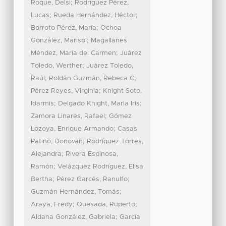
;
Roque, Delsi
Rodríguez Pérez,
;
;
Lucas
Rueda Hernández, Héctor
;
Borroto Pérez, María
Ochoa
;
González, Marisol
Magallanes
;
Méndez, María del Carmen
Juárez
;
Toledo, Werther
Juárez Toledo,
;
;
Raúl
Roldán Guzmán, Rebeca C
;
Pérez Reyes, Virginia
Knight Soto,
;
;
Idarmis
Delgado Knight, Marla Iris
;
Zamora Linares, Rafael
Gómez
;
Lozoya, Enrique Armando
Casas
;
Patiño, Donovan
Rodríguez Torres,
;
Alejandra
Rivera Espinosa,
;
Ramón
Velázquez Rodríguez, Elisa
;
;
Bertha
Pérez Garcés, Ranulfo
;
Guzmán Hernández, Tomás
;
;
Araya, Fredy
Quesada, Ruperto
;
Aldana González, Gabriela
García