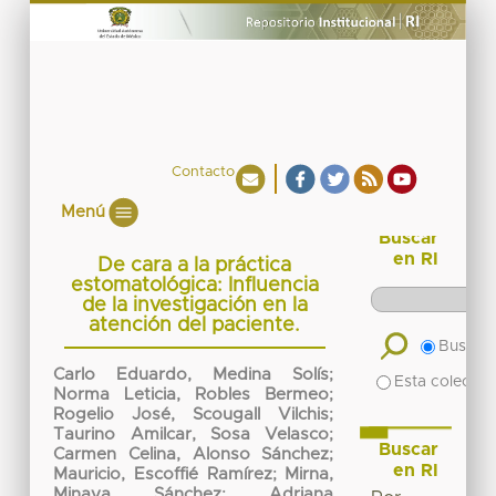
Contacto
Menú
Buscar
en RI
De cara a la práctica
estomatológica: Influencia
de la investigación en la
atención del paciente.
Buscar 
Carlo Eduardo, Medina Solís
;
Esta colecció
Norma Leticia, Robles Bermeo
;
Rogelio José, Scougall Vilchis
;
Taurino Amilcar, Sosa Velasco
;
Buscar
Carmen Celina, Alonso Sánchez
;
en RI
Mauricio, Escoffié Ramírez
;
Mirna,
Minaya Sánchez
;
Adriana