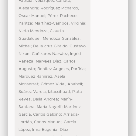
;
Fabiola
Velázquez Canuto,
;
Alexandra
Rodríguez Pichardo,
;
Oscar Manuel
Pérez-Pacheco,
;
;
Yaritza
Martínez-Campos, Virginia
Nieto Mendoza, Claudia
;
Guadalupe.
Mendoza González,
;
Michel
De la cruz Giraldo, Gustavo
;
Nixon
Cañizares Narváez, Ingrid
;
Vaneza
Narváez Díaz, Carlos
;
;
Augusto
Benítez Ángeles, Porfiria
Márquez Ramírez, Asela
;
;
Monserrat
Gómez Vidal, Anabell
;
Suárez Varela, Iztaccíhuatl
Plata-
;
Reyes, Dalia Andrea
Marín-
;
Santana, María Nayelli
Martínez-
;
García, Carlos Galdino
Arriaga-
;
Jordán, Carlos Manuel
García
;
López, Irma Eugenia
Díaz