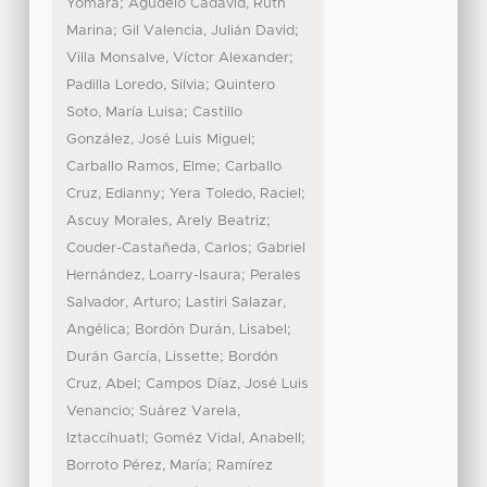
;
Yomara
Agudelo Cadavid, Ruth
;
;
Marina
Gil Valencia, Julián David
;
Villa Monsalve, Víctor Alexander
;
Padilla Loredo, Silvia
Quintero
;
Soto, María Luisa
Castillo
;
González, José Luis Miguel
;
Carballo Ramos, Elme
Carballo
;
;
Cruz, Edianny
Yera Toledo, Raciel
;
Ascuy Morales, Arely Beatriz
;
Couder-Castañeda, Carlos
Gabriel
;
Hernández, Loarry-Isaura
Perales
;
Salvador, Arturo
Lastiri Salazar,
;
;
Angélica
Bordón Durán, Lisabel
;
Durán García, Lissette
Bordón
;
Cruz, Abel
Campos Díaz, José Luis
;
Venancio
Suárez Varela,
;
;
Iztaccíhuatl
Goméz Vidal, Anabell
;
Borroto Pérez, María
Ramírez