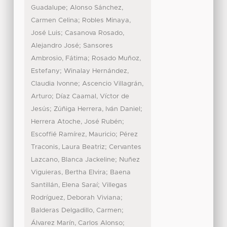
;
Guadalupe
Alonso Sánchez,
;
Carmen Celina
Robles Minaya,
;
José Luis
Casanova Rosado,
;
Alejandro José
Sansores
;
Ambrosio, Fátima
Rosado Muñoz,
;
Estefany
Winalay Hernández,
;
Claudia Ivonne
Ascencio Villagrán,
;
Arturo
Díaz Caamal, Víctor de
;
;
Jesús
Zúñiga Herrera, Iván Daniel
;
Herrera Atoche, José Rubén
;
Escoffié Ramírez, Mauricio
Pérez
;
Traconis, Laura Beatriz
Cervantes
;
Lazcano, Blanca Jackeline
Nuñez
;
Viguieras, Bertha Elvira
Baena
;
Santillán, Elena Saraí
Villegas
;
Rodríguez, Deborah Viviana
;
Balderas Delgadillo, Carmen
;
Álvarez Marín, Carlos Alonso