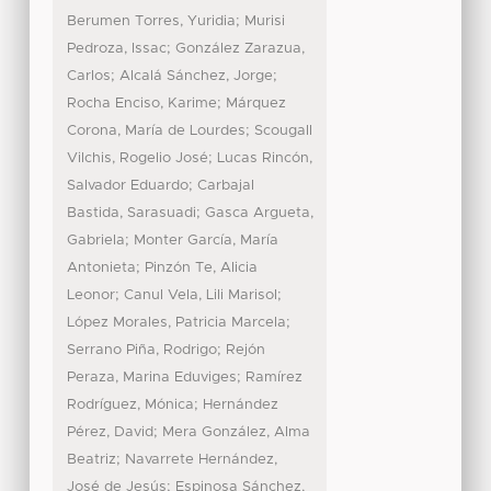
;
Berumen Torres, Yuridia
Murisi
;
Pedroza, Issac
González Zarazua,
;
;
Carlos
Alcalá Sánchez, Jorge
;
Rocha Enciso, Karime
Márquez
;
Corona, María de Lourdes
Scougall
;
Vilchis, Rogelio José
Lucas Rincón,
;
Salvador Eduardo
Carbajal
;
Bastida, Sarasuadi
Gasca Argueta,
;
Gabriela
Monter García, María
;
Antonieta
Pinzón Te, Alicia
;
;
Leonor
Canul Vela, Lili Marisol
;
López Morales, Patricia Marcela
;
Serrano Piña, Rodrigo
Rejón
;
Peraza, Marina Eduviges
Ramírez
;
Rodríguez, Mónica
Hernández
;
Pérez, David
Mera González, Alma
;
Beatriz
Navarrete Hernández,
;
José de Jesús
Espinosa Sánchez,