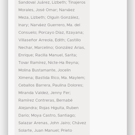
;
Sandoval Juárez, Lizbeth
Tinajeros
;
Morales, José Omar
Narváez
;
Meza, Lizbeth
Olguín González,
;
Inary
Narváez Guerrero, Ma. del
;
;
Consuelo
Porcayo Díaz, Itzayana
;
Villaseñor Arreola, Edith
Castillo
;
Nechar, Marcelino
González Arias,
;
;
Enrique
Racilla Manuel, Sarita
;
Tovar Ramírez, Nicte-Ha Reyna
Molina Bustamante, Jocelin
;
;
Ximena
Bastida Rico, Ma. Maylem
;
Ceballos Barrera, Paulina Dolores
;
Miranda Valdez, Jenny Fer
Ramírez Contreras, Bernabé
;
Alejandra
Rojas Higuita, Ruben
;
;
Dario
Moya Castro, Santiago
;
Salazar Arenas, John Jairo
Chávez
;
Solarte, Juan Manuel
Prieto