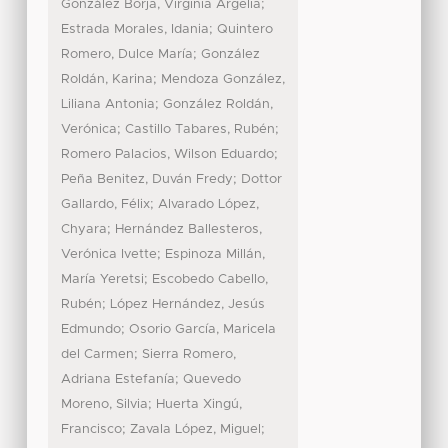
;
González Borja, Virginia Argelia
;
Estrada Morales, Idania
Quintero
;
Romero, Dulce María
González
;
Roldán, Karina
Mendoza González,
;
Liliana Antonia
González Roldán,
;
;
Verónica
Castillo Tabares, Rubén
;
Romero Palacios, Wilson Eduardo
;
Peña Benitez, Duván Fredy
Dottor
;
Gallardo, Félix
Alvarado López,
;
Chyara
Hernández Ballesteros,
;
Verónica Ivette
Espinoza Millán,
;
María Yeretsi
Escobedo Cabello,
;
Rubén
López Hernández, Jesús
;
Edmundo
Osorio García, Maricela
;
del Carmen
Sierra Romero,
;
Adriana Estefanía
Quevedo
;
Moreno, Silvia
Huerta Xingú,
;
;
Francisco
Zavala López, Miguel