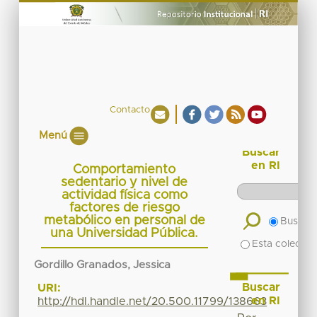
Contacto
Menú
Buscar
en RI
Comportamiento
sedentario y nivel de
actividad física como
factores de riesgo
metabólico en personal de
Buscar 
una Universidad Pública.
Esta colecció
Gordillo Granados, Jessica
Buscar
URI:
en RI
http://hdl.handle.net/20.500.11799/138663