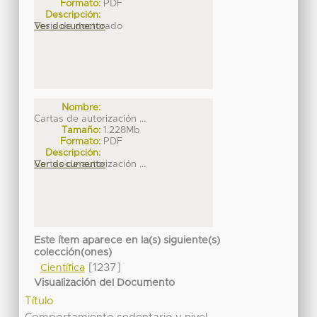
Formato:
PDF
Descripción:
Tesis de doctorado
Ver documento
Nombre:
Cartas de autorización ...
Tamaño:
1.228Mb
Formato:
PDF
Descripción:
Cartas de autorización ...
Ver documento
Este ítem aparece en la(s) siguiente(s)
colección(ones)
[1237]
Científica
Visualización del Documento
Título