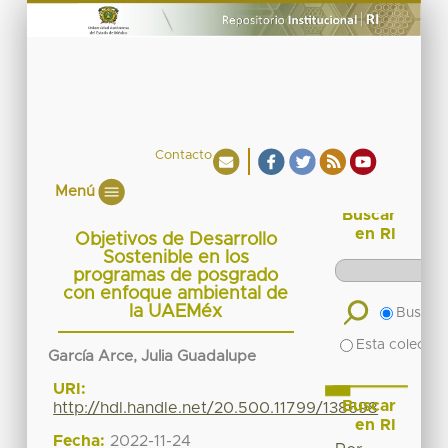
Contacto
Menú
Buscar
en RI
Objetivos de Desarrollo
Sostenible en los
programas de posgrado
con enfoque ambiental de
la UAEMéx
Buscar 
Esta colecció
García Arce, Julia Guadalupe
URI:
Buscar
http://hdl.handle.net/20.500.11799/138698
en RI
Fecha:
2022-11-24