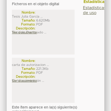
Estadísticas
Ficheros en el objeto digital
Estadísticas
de uso
Nombre:
Tesis Julia García ...
Tamaño:
6.620Mb
Formato:
PDF
Descripción:
Tesis de Doctorado ...
Ver documento
Nombre:
carta de autorizacion ...
Tamaño:
221.3Kb
Formato:
PDF
Descripción:
Carta autorización ...
Ver documento
Este ítem aparece en la(s) siguiente(s)