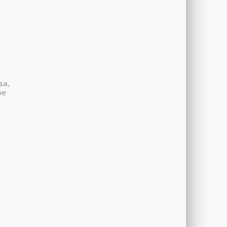
sa,
be