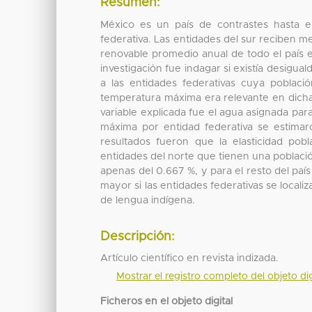
Resumen:
México es un país de contrastes hasta e
federativa. Las entidades del sur reciben m
renovable promedio anual de todo el país en
investigación fue indagar si existía desigu
a las entidades federativas cuya poblac
temperatura máxima era relevante en dicha
variable explicada fue el agua asignada para
máxima por entidad federativa se estimar
resultados fueron que la elasticidad pob
entidades del norte que tienen una població
apenas del 0.667 %, y para el resto del paí
mayor si las entidades federativas se locali
de lengua indígena.
Descripción:
Artículo científico en revista indizada.
Mostrar el registro completo del objeto dig
Ficheros en el objeto digital