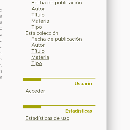
Fecha de publicación
Autor
ad
Título
ua
Materia
la
Tipo
co
Esta colección
la
Fecha de publicación
ya
Autor
ra
Título
es
Materia
as
Tipo
r,
es
la
Usuario
Acceder
Estadísticas
Estadísticas de uso