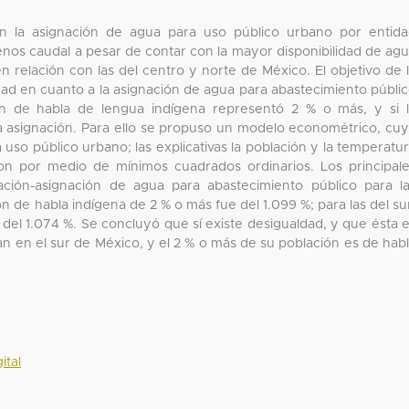
n la asignación de agua para uso público urbano por entid
enos caudal a pesar de contar con la mayor disponibilidad de ag
 relación con las del centro y norte de México. El objetivo de 
aldad en cuanto a la asignación de agua para abastecimiento públi
ión de habla de lengua indígena representó 2 % o más, y si 
 asignación. Para ello se propuso un modelo econométrico, cu
 uso público urbano; las explicativas la población y la temperatu
on por medio de mínimos cuadrados ordinarios. Los principal
lación-asignación de agua para abastecimiento público para l
n de habla indígena de 2 % o más fue del 1.099 %; para las del su
s del 1.074 %. Se concluyó que sí existe desigualdad, y que ésta 
zan en el sur de México, y el 2 % o más de su población es de hab
ital