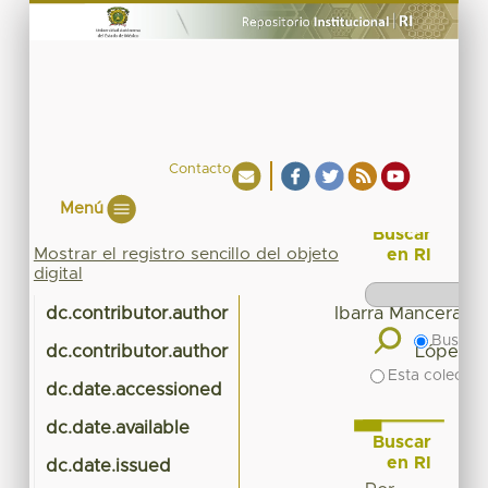
Contacto
Menú
Buscar
Mostrar el registro sencillo del objeto
en RI
digital
dc.contributor.author
Ibarra Mancera, M
Buscar 
dc.contributor.author
López Ál
Esta colecció
dc.date.accessioned
201
dc.date.available
201
Buscar
en RI
dc.date.issued