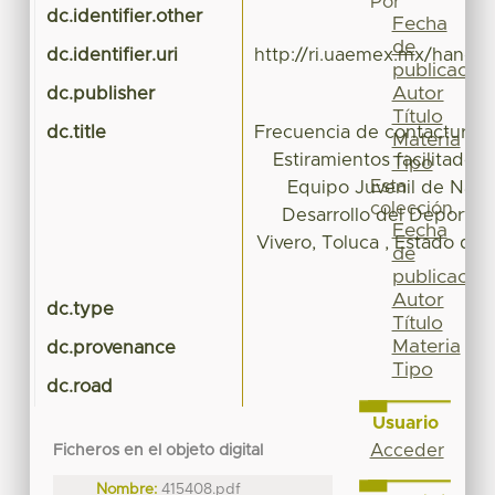
Por
dc.identifier.other
Fecha
de
dc.identifier.uri
http://ri.uaemex.mx/handl
publicación
Autor
dc.publisher
Título
dc.title
Frecuencia de contacturas
Materia
Estiramientos facilitados
Tipo
Esta
Equipo Juvenil de Nata
colección
Desarrollo del Deporte G
Fecha
Vivero, Toluca , Estado de
de
publicación
Autor
dc.type
Te
Título
Materia
dc.provenance
Tipo
dc.road
Usuario
Acceder
Ficheros en el objeto digital
Nombre:
415408.pdf