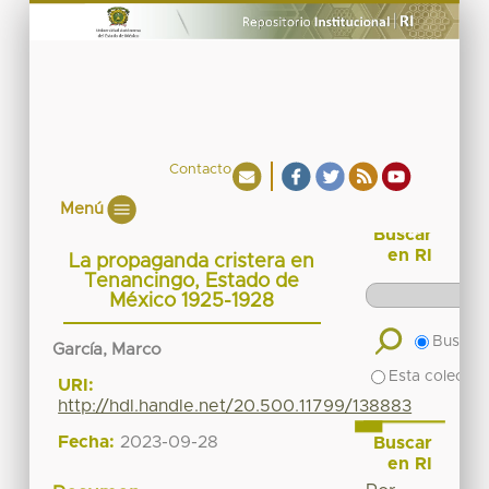
Contacto
Menú
Buscar
en RI
La propaganda cristera en
Tenancingo, Estado de
México 1925-1928
Buscar 
García, Marco
Esta colecció
URI:
http://hdl.handle.net/20.500.11799/138883
Fecha:
2023-09-28
Buscar
en RI