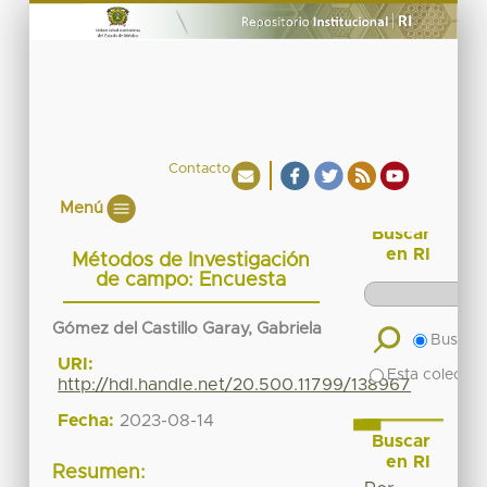
Contacto
Menú
Buscar
en RI
Métodos de Investigación
de campo: Encuesta
Gómez del Castillo Garay, Gabriela
Buscar 
URI:
Esta colecció
http://hdl.handle.net/20.500.11799/138967
Fecha:
2023-08-14
Buscar
en RI
Resumen: