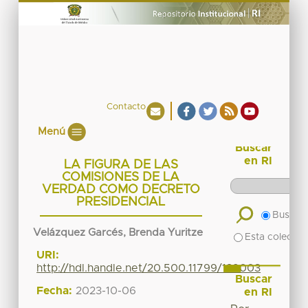
Contacto
Menú
Buscar
en RI
LA FIGURA DE LAS
COMISIONES DE LA
VERDAD COMO DECRETO
PRESIDENCIAL
Buscar 
Velázquez Garcés, Brenda Yuritze
Esta colecció
URI:
http://hdl.handle.net/20.500.11799/139003
Buscar
Fecha:
2023-10-06
en RI