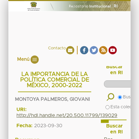
Contacto
Menú
Buscar
en RI
LA IMPORTANCIA DE LA
POLÍTICA COMERCIAL DE
MÉXICO, 2000-2022
Buscar 
MONTOYA PALMEROS, GIOVANI
Esta colecció
URI:
http://hdl.handle.net/20.500.11799/139029
Fecha:
2023-09-30
Buscar
en RI