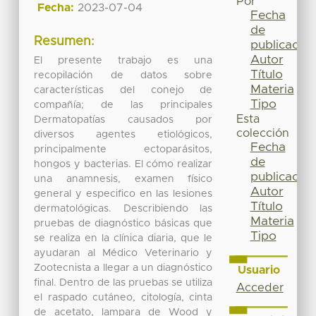
Por
Fecha:
2023-07-04
Fecha
de
Resumen:
publicación
Autor
El presente trabajo es una
Título
recopilación de datos sobre
Materia
características del conejo de
Tipo
compañía; de las principales
Esta
Dermatopatías causados por
colección
diversos agentes etiológicos,
Fecha
principalmente ectoparásitos,
de
hongos y bacterias. El cómo realizar
publicación
una anamnesis, examen físico
Autor
general y especifico en las lesiones
Título
dermatológicas. Describiendo las
Materia
pruebas de diagnóstico básicas que
Tipo
se realiza en la clínica diaria, que le
ayudaran al Médico Veterinario y
Zootecnista a llegar a un diagnóstico
Usuario
final. Dentro de las pruebas se utiliza
Acceder
el raspado cutáneo, citología, cinta
de acetato, lampara de Wood y