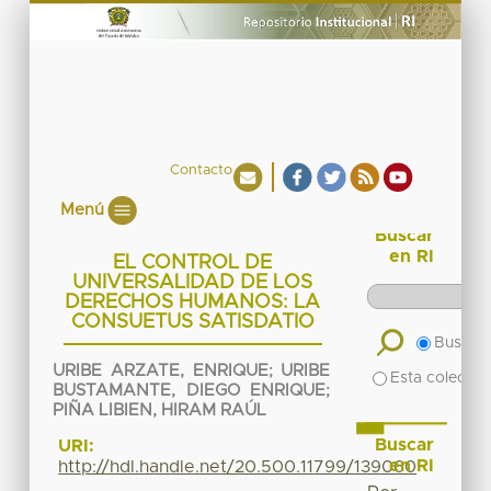
Contacto
Menú
Buscar
en RI
EL CONTROL DE
UNIVERSALIDAD DE LOS
DERECHOS HUMANOS: LA
CONSUETUS SATISDATIO
Buscar 
URIBE ARZATE, ENRIQUE
;
URIBE
Esta colecció
BUSTAMANTE, DIEGO ENRIQUE
;
PIÑA LIBIEN, HIRAM RAÚL
Buscar
URI:
en RI
http://hdl.handle.net/20.500.11799/139060