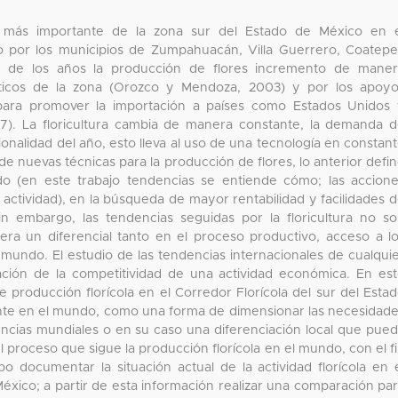
ca más importante de la zona sur del Estado de México en 
o por los municipios de Zumpahuacán, Villa Guerrero, Coatep
so de los años la producción de flores incremento de mane
áticos de la zona (Orozco y Mendoza, 2003) y por los apoy
para promover la importación a países como Estados Unidos
7). La floricultura cambia de manera constante, la demanda 
onalidad del año, esto lleva al uso de una tecnología en constan
de nuevas técnicas para la producción de flores, lo anterior defi
o (en este trabajo tendencias se entiende cómo; las accion
actividad), en la búsqueda de mayor rentabilidad y facilidades 
in embargo, las tendencias seguidas por la floricultura no s
nera un diferencial tanto en el proceso productivo, acceso a l
 mundo. El estudio de las tendencias internacionales de cualqui
ación de la competitividad de una actividad económica. En es
 producción florícola en el Corredor Florícola del sur del Esta
nte en el mundo, como una forma de dimensionar las necesidad
encias mundiales o en su caso una diferenciación local que pue
el proceso que sigue la producción florícola en el mundo, con el f
o documentar la situación actual de la actividad florícola en 
México; a partir de esta información realizar una comparación pa