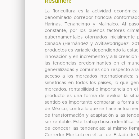
Resumen:
La floricultura es la actividad económi
denominado corredor florícola conformad
Harinas, Tenancingo y Malinalco. Al pa
constante, por los buenos factores clim
gubernamentales otorgados inicialmente 
Canadá (Hernández y AvitiaRodríguez, 201
productos es variable dependiendo la estaci
innovación y en incremento y a la creación 
las tendencias predominantes en el mund
generalizadas y comunes con respecto a la 
acceso a los mercados internacionales; s
simétricas en todos los países, lo que ge
mercados, rentabilidad e importancia en el
producto es una forma de evaluar la situ
sentido es importante comparar la forma de
de México, contra lo que se hace actualme
de transformación y adaptación a las tend
ser rentable. Este trabajo busca identificar 
de conocer las tendencias; al mismo tiemp
Corredor Florícola en el sur del Estado de 