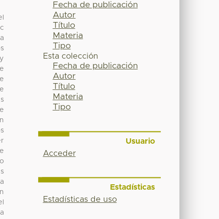
Fecha de publicación
Autor
el
Título
ec
Materia
ra
Tipo
os
Esta colección
 y
Fecha de publicación
de
Autor
te
Título
ne
Materia
es
Tipo
de
on
os
Usuario
er
te
Acceder
do
es
da
Estadísticas
in
Estadísticas de uso
el
ra