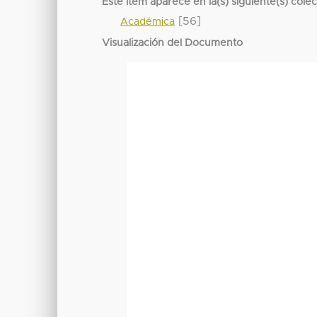
Este ítem aparece en la(s) siguiente(s) cole
[56]
Académica
Visualización del Documento