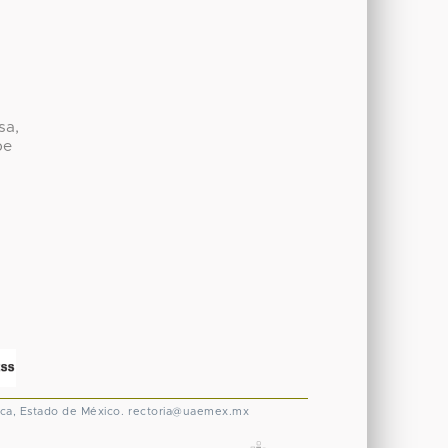
sa,
be
ca, Estado de México.
rectoria@uaemex.mx