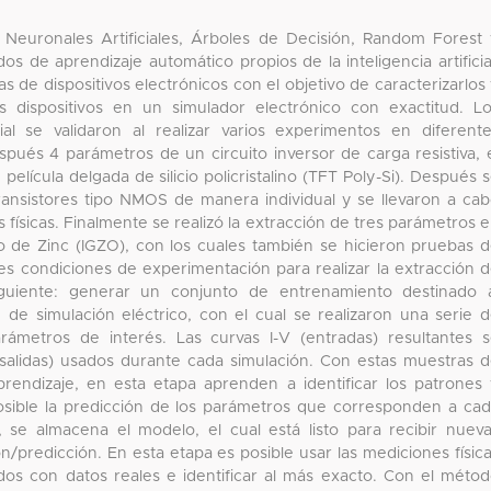
 Neuronales Artificiales, Árboles de Decisión, Random Forest
 de aprendizaje automático propios de la inteligencia artificia
as de dispositivos electrónicos con el objetivo de caracterizarlos
 dispositivos en un simulador electrónico con exactitud. L
cial se validaron al realizar varios experimentos en diferent
pués 4 parámetros de un circuito inversor de carga resistiva, 
película delgada de silicio policristalino (TFT Poly-Si). Después 
transistores tipo NMOS de manera individual y se llevaron a ca
 físicas. Finalmente se realizó la extracción de tres parámetros 
do de Zinc (IGZO), con los cuales también se hicieron pruebas 
res condiciones de experimentación para realizar la extracción 
iguiente: generar un conjunto de entrenamiento destinado 
 de simulación eléctrico, con el cual se realizaron una serie 
rámetros de interés. Las curvas I-V (entradas) resultantes 
salidas) usados durante cada simulación. Con estas muestras 
rendizaje, en esta etapa aprenden a identificar los patrones
posible la predicción de los parámetros que corresponden a ca
 se almacena el modelo, el cual está listo para recibir nuev
/predicción. En esta etapa es posible usar las mediciones físic
odos con datos reales e identificar al más exacto. Con el méto