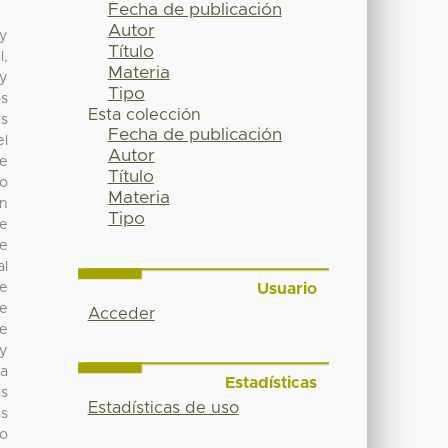
Fecha de publicación
Autor
 y
Título
l,
Materia
 y
Tipo
os
Esta colección
es
Fecha de publicación
el
Autor
se
Título
bo
Materia
en
Tipo
de
de
al
Usuario
de
se
Acceder
de
 y
da
Estadísticas
as
Estadísticas de uso
as
do