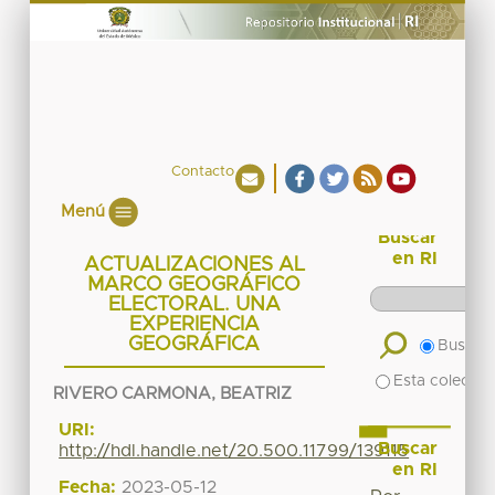
Contacto
Menú
Buscar
en RI
ACTUALIZACIONES AL
MARCO GEOGRÁFICO
ELECTORAL. UNA
EXPERIENCIA
GEOGRÁFICA
Buscar 
Esta colecció
RIVERO CARMONA, BEATRIZ
URI:
Buscar
http://hdl.handle.net/20.500.11799/139115
en RI
Fecha:
2023-05-12