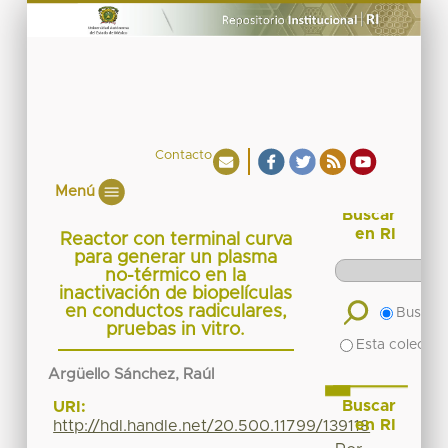
Contacto
Menú
Buscar
en RI
Reactor con terminal curva
para generar un plasma
no-térmico en la
inactivación de biopelículas
en conductos radiculares,
Buscar 
pruebas in vitro.
Esta colecció
Argüello Sánchez, Raúl
Buscar
URI:
en RI
http://hdl.handle.net/20.500.11799/139118