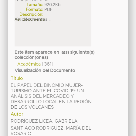
El-papel-del-bino ...
Tamaño:
920.2Kb
Formato:
PDF
Descripción:
Artículo de inves ...
Ver documento
Este ítem aparece en la(s) siguiente(s)
colección(ones)
[361]
Académica
Visualización del Documento
Título
EL PAPEL DEL BINOMIO MUJER-
TURISMO ANTE EL COVID-19: UN
ANÁLISIS DEL MERCADEO Y
DESARROLLO LOCAL EN LA REGIÓN
DE LOS VOLCANES
Autor
RODRÍGUEZ LICEA, GABRIELA
SANTIAGO RODRIGUEZ, MARÍA DEL
ROSARIO