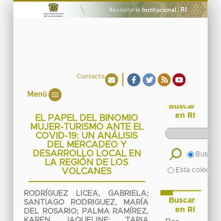
Contacto
Menú
Buscar
en RI
EL PAPEL DEL BINOMIO
MUJER-TURISMO ANTE EL
COVID-19: UN ANÁLISIS
DEL MERCADEO Y
DESARROLLO LOCAL EN
Buscar 
LA REGIÓN DE LOS
Esta colecció
VOLCANES
RODRÍGUEZ LICEA, GABRIELA
;
Buscar
SANTIAGO RODRIGUEZ, MARÍA
en RI
DEL ROSARIO
;
PALMA RAMÍREZ,
KAREN JAQUELINE
;
TAPIA