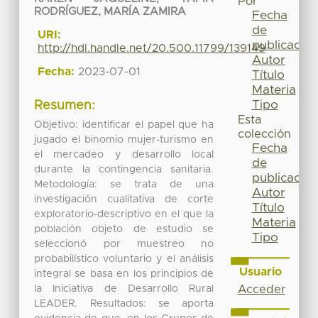
Por
RODRÍGUEZ, MARÍA ZAMIRA
Fecha
de
URI:
publicación
http://hdl.handle.net/20.500.11799/139149
Autor
Fecha:
2023-07-01
Título
Materia
Tipo
Resumen:
Esta
Objetivo: identificar el papel que ha
colección
jugado el binomio mujer-turismo en
Fecha
el mercadeo y desarrollo local
de
durante la contingencia sanitaria.
publicación
Metodología: se trata de una
Autor
investigación cualitativa de corte
Título
exploratorio-descriptivo en el que la
Materia
población objeto de estudio se
Tipo
seleccionó por muestreo no
probabilístico voluntario y el análisis
Usuario
integral se basa en los principios de
la Iniciativa de Desarrollo Rural
Acceder
LEADER. Resultados: se aporta