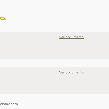
ital
Ver documento
Ver documento
cción(ones)