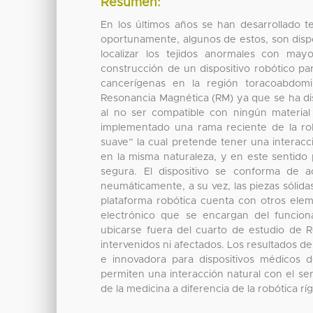
Resumen:
En los últimos años se han desarrollado t
oportunamente, algunos de estos, son disp
localizar los tejidos anormales con may
construcción de un dispositivo robótico p
cancerígenas en la región toracoabdomin
Resonancia Magnética (RM) ya que se ha dis
al no ser compatible con ningún material
implementado una rama reciente de la ro
suave” la cual pretende tener una interacc
en la misma naturaleza, y en este sentido
segura. El dispositivo se conforma de a
neumáticamente, a su vez, las piezas sólida
plataforma robótica cuenta con otros ele
electrónico que se encargan del funcio
ubicarse fuera del cuarto de estudio de
intervenidos ni afectados. Los resultados de
e innovadora para dispositivos médicos 
permiten una interacción natural con el se
de la medicina a diferencia de la robótica ríg