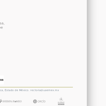
sa,
be
ca, Estado de México.
rectoria@uaemex.mx