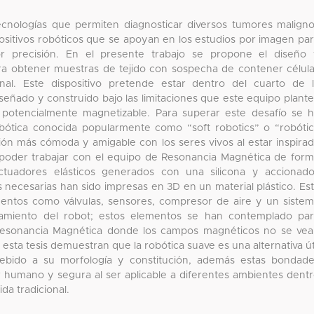
ecnologías que permiten diagnosticar diversos tumores malign
ositivos robóticos que se apoyan en los estudios por imagen pa
or precisión. En el presente trabajo se propone el diseño
ara obtener muestras de tejido con sospecha de contener célul
al. Este dispositivo pretende estar dentro del cuarto de 
eñado y construido bajo las limitaciones que este equipo plant
 potencialmente magnetizable. Para superar este desafío se 
bótica conocida popularmente como “soft robotics” o “robóti
ión más cómoda y amigable con los seres vivos al estar inspira
 poder trabajar con el equipo de Resonancia Magnética de for
ctuadores elásticos generados con una silicona y accionad
s necesarias han sido impresas en 3D en un material plástico. Es
mentos como válvulas, sensores, compresor de aire y un siste
namiento del robot; estos elementos se han contemplado pa
 Resonancia Magnética donde los campos magnéticos no se ve
 esta tesis demuestran que la robótica suave es una alternativa út
debido a su morfología y constitución, además estas bondad
r humano y segura al ser aplicable a diferentes ambientes dent
ida tradicional.