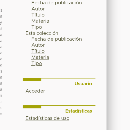
Fecha de publicación
Autor
os
Título
ra
Materia
 y
Tipo
as
Esta colección
la
Fecha de publicación
ea
Autor
ha
Título
ca
Materia
da
Tipo
ma
os
ta
Usuario
ma
ra
Acceder
an
il
es
Estadísticas
ro
Estadísticas de uso