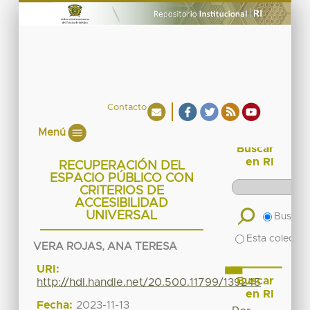
Contacto
Menú
Buscar
en RI
RECUPERACIÓN DEL
ESPACIO PÚBLICO CON
CRITERIOS DE
ACCESIBILIDAD
UNIVERSAL
Buscar 
Esta colecció
VERA ROJAS, ANA TERESA
URI:
Buscar
http://hdl.handle.net/20.500.11799/139245
en RI
Fecha:
2023-11-13