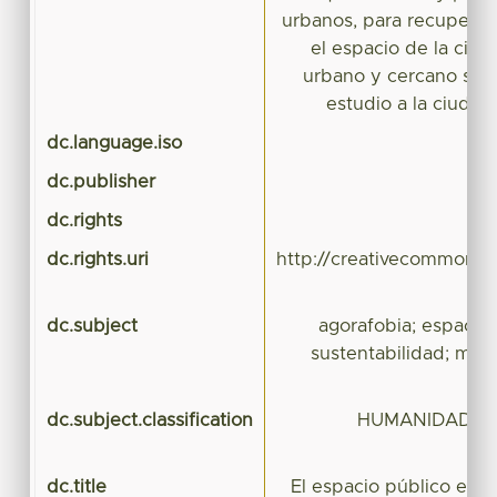
urbanos, para recuperar
el espacio de la ciud
urbano y cercano se 
estudio a la ciudad
dc.language.iso
dc.publisher
Uni
dc.rights
dc.rights.uri
http://creativecommons.o
dc.subject
agorafobia; espacio p
sustentabilidad; movi
dc.subject.classification
HUMANIDADES 
dc.title
El espacio público en l