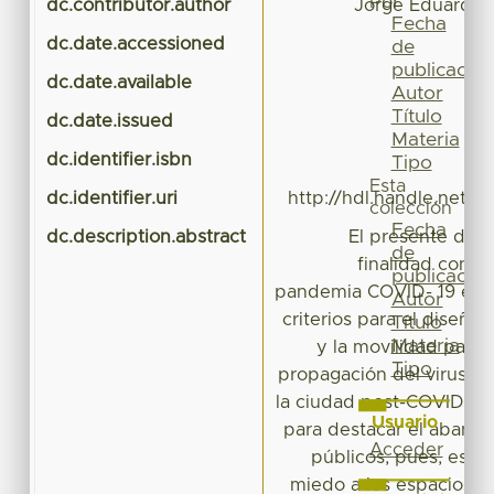
Por
dc.contributor.author
Jorge Eduardo,
Fecha
dc.date.accessioned
2
de
publicación
dc.date.available
2
Autor
Título
dc.date.issued
Materia
dc.identifier.isbn
Tipo
Esta
dc.identifier.uri
http://hdl.handle.net/
colección
Fecha
dc.description.abstract
El presente doc
de
finalidad conoc
publicación
pandemia COVID- 19 en l
Autor
criterios para el diseño
Título
Materia
y la movilidad para 
Tipo
propagación del virus hac
la ciudad post-COVID. De
Usuario
para destacar el abando
Acceder
públicos, pues, esta 
miedo a los espacios pú