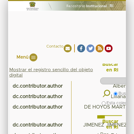
Contacto
Menú
Buscar
Mostrar el registro sencillo del objeto
en RI
digital
dc.contributor.author
Alberto, 
Buscar 
dc.contributor.author
Liliana,
Esta colecció
dc.contributor.author
DE HOYOS MARTINE
Buscar
dc.contributor.author
JIMENEZ JIMENEZ, J
en RI