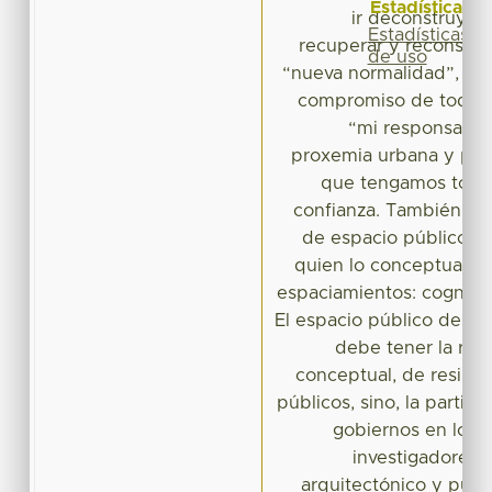
Estadísticas
ir deconstruyen
Estadísticas
recuperar y reconstrui
de uso
“nueva normalidad”, la 
compromiso de todos,
“mi responsabili
proxemia urbana y part
que tengamos todos
confianza. También, se 
de espacio público 
quien lo conceptualiza 
espaciamientos: cognitivo
El espacio público de la
debe tener la rec
conceptual, de resilien
públicos, sino, la partici
gobiernos en los di
investigadores 
arquitectónico y públi