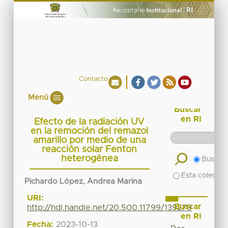
Contacto
Menú
Buscar
en RI
Efecto de la radiación UV
en la remoción del remazol
amarillo por medio de una
reacción solar Fenton
heterogénea
Buscar 
Esta colecció
Pichardo López, Andrea Marina
URI:
Buscar
http://hdl.handle.net/20.500.11799/139279
en RI
Fecha:
2023-10-13