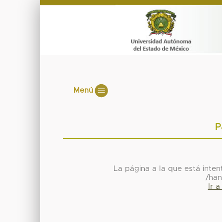
Menú
P
La página a la que está inte
/han
Ir 