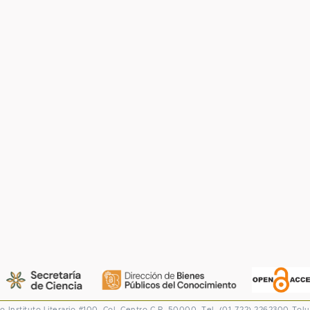
co
Instituto Literario #100. Col. Centro
C.P. 50000. Tel. (01-722) 2262300
Tolu