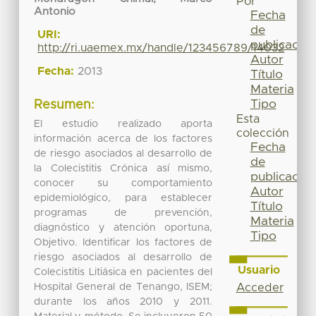
Por
Antonio
Fecha
de
URI:
publicación
http://ri.uaemex.mx/handle/123456789/14032
Autor
Fecha:
2013
Título
Materia
Tipo
Resumen:
Esta
El estudio realizado aporta
colección
información acerca de los factores
Fecha
de riesgo asociados al desarrollo de
de
la Colecistitis Crónica así mismo,
publicación
conocer su comportamiento
Autor
epidemiológico, para establecer
Título
programas de prevención,
Materia
diagnóstico y atención oportuna,
Tipo
Objetivo. Identificar los factores de
riesgo asociados al desarrollo de
Usuario
Colecistitis Litiásica en pacientes del
Hospital General de Tenango, ISEM;
Acceder
durante los años 2010 y 2011.