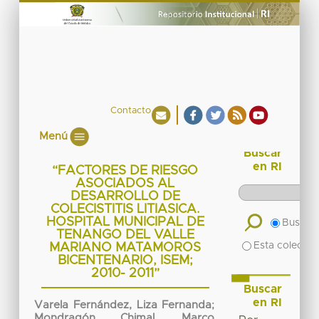
Contacto
Menú
Buscar
en RI
“FACTORES DE RIESGO
ASOCIADOS AL
DESARROLLO DE
COLECISTITIS LITIASICA.
HOSPITAL MUNICIPAL DE
Buscar 
TENANGO DEL VALLE
Esta colecció
MARIANO MATAMOROS
BICENTENARIO, ISEM;
2010- 2011”
Buscar
en RI
Varela Fernández, Liza Fernanda
;
Mondragón Chimal, Marco