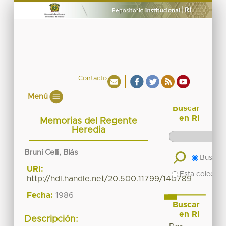
Contacto
Menú
Buscar
en RI
Memorias del Regente
Heredia
Bruni Celli, Blás
Buscar 
URI:
Esta colecció
http://hdl.handle.net/20.500.11799/140789
Fecha:
1986
Buscar
en RI
Descripción: